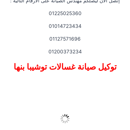
إتصل الآن ليصلكم مهندس الصيانة على الأرقام التالية :
01225025360
01014723434
01127571696
01200373234
توكيل صيانة غسالات توشيبا بنها