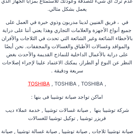
عدم ترك أي شيء للصدفة وعودتك للاستمتاع بمزايا الجهاز الذي
يعمل بشكل مثالي.
في ، فريق الفنيين لدينا مدربون وذوي خبرة في العمل على
جميع أنواع الأجهزة والعلامات التجاري وهذا يعني أننا على دراية
بالأخطاء الشائعة وغير الشائعة التي تحدث في الثلاجات والأفران
والمواقد وغسالات الأطباق والغسالات والمجففات. نحن أيضًا
على دراية بالأعمال الداخلية للنماذج القديمة والأحدث بغض
النظر عن النوع أو الطراز، يمكنك الاعتماد علينا لإجراء إصلاحات
سريعة ودقيقة .
TOSHIBA
, TOSHIBA , TOSHIBA
,
اماكن تواجد صيانة توشيبا فى بنها :
شركة توشيبا بنها , صيانة غسالات توشيبا , خدمة عملاء ديب
فريزر توشيبا , توكيل توشيبا للغسالات
صيانة توشيبا ثلاجات , صيانة توشيبا , صيانة غسالة توشيبا , صيانة