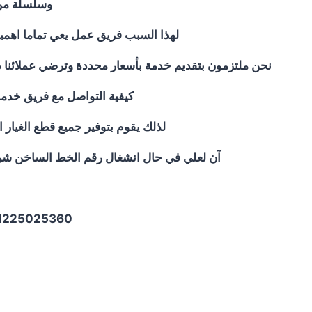
وسلسلة من 
لهذا السبب فريق عمل يعي تماما اهمي
نحن ملتزمون بتقديم خدمة بأسعار محددة وترضي عملائنا د
كيفية التواصل مع فريق خدم
لذلك يقوم بتوفير جميع قطع الغيار 
آن لعلي في حال انشغال رقم الخط الساخن شرفو
60 | 01127571696 | 01014723434 | 01019324946 | 01200373234