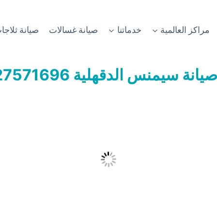
مراكز العالمية
خدماتنا
صيانة غسالات
صيانة ثلاجا
يانة سيمنس الدقهلية
01127571696