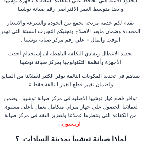
الحدود الامنة التي تحافظ علي الكفاءة المعتادة لاجهزة توشيبا
وايضا متوسط العمر الافتراضي رقم صيانة توشيبا
نقدم لكم خدمة مريحة تجمع بين الجودة والسرعة والاسعار
المحددة وضمان مابعد الاصلاح ونجنبكم التجارب السيئة التي تهدر
الوقت والمال » علي رقم مركز صيانة توشيبا .
تحديد الاعطال وتفادي التكلفة الباهظة ان إستخدام أحدث
الأجهزة وأنظمة التكنولوجيا بمركز صيانة توشيبا
يساهم في تحديد المكونات التالفة يوفر الكثير لعملائنا من المبالغ
ولضمان تغيير قطع الغيار التالفة فقط »
توافر قطع غيار توشيبا الاصلية في مركز صيانة توشيبا . يضمن
لعملائنا الحصول علي جهاز منزلي متكامل يعمل بأعلى مستوى
من الكفاءة التي ينتظرها عملائنا ولتعزيز الثقة في مركز صيانة
اريستون
.
لماذا صيانة توشيبا بمدينة السادات ؟