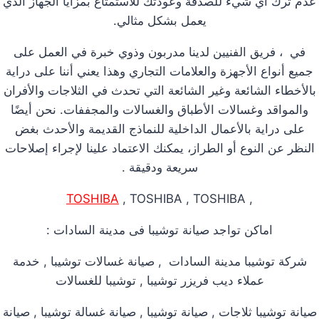
عدم ترك أي شيء للصدفة وعودتك للاستمتاع بمزايا الجهاز الذي
يعمل بشكل مثالي.
في ، فريق الفنيين لدينا مدربون وذوي خبرة في العمل على
جميع أنواع الأجهزة والعلامات التجاري وهذا يعني أننا على دراية
بالأخطاء الشائعة وغير الشائعة التي تحدث في الثلاجات والأفران
والمواقد وغسالات الأطباق والغسالات والمجففات. نحن أيضًا
على دراية بالأعمال الداخلية للنماذج القديمة والأحدث بغض
النظر عن النوع أو الطراز، يمكنك الاعتماد علينا لإجراء إصلاحات
سريعة ودقيقة .
TOSHIBA
, TOSHIBA , TOSHIBA
,
اماكن تواجد صيانة توشيبا فى مدينة السادات :
شركة توشيبا مدينة السادات , صيانة غسالات توشيبا , خدمة
عملاء ديب فريزر توشيبا , توشيبا للغسالات
صيانة توشيبا ثلاجات , صيانة توشيبا , صيانة غسالة توشيبا , صيانة