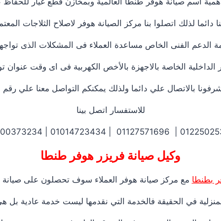
مية أسم صيانة هوفر طنطا العالمية وبمخازن قطع غيار للحفاظ ع
دائما لذلك اتصلوا بنا مركز الصيانة هوفر لاصلاح الثلاجات الم
ة الدعم الفنى الخاص مساعدة العملاء فى المشكلات الذى تواجها
ر الداخلية الخاصة بالاجهزة بالأخص الكهربية فى اى وقت عنوان 
ونا بالاتصال علي دائما ولذلك يمكنكم التواصل معنا علي رقم 
للاستفسار اتصل بينا
01225025360 | 01127571696 | 01014723434
وكيل صيانة فريزر هوفر طنطا
ر بطنطا
مع مركز صيانة هوفر العملاء سوف تحصلون على صيانة عا
منزلية في الحقيقة فالخدمة التي نقدمها ليست خدمة عادية بل 