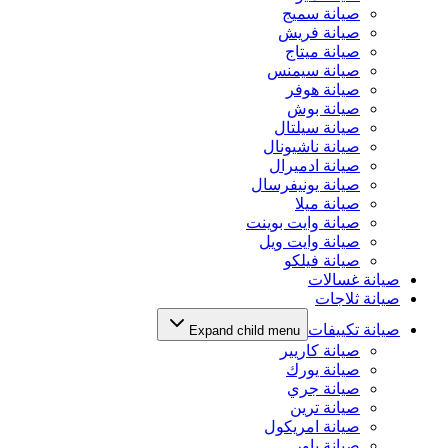
صيانة سميج
صيانة فريش
صيانة ميتاج
صيانة سيمنس
صيانة هوفر
صيانة بوش
صيانة سيلتال
صيانة ناشيونال
صيانة ادميرال
صيانة يونيفرسال
صيانة ميلا
صيانة وايت بوينت
صيانة وايت ويل
صيانة فيلكو
صيانة غسالات
صيانة ثلاجات
صيانة تكييفات
Expand child menu
صيانة كاريير
صيانة يورك
صيانة جري
صيانة ترين
صيانة امريكول
صيانة باور