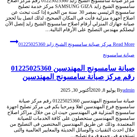
مركز صيانة سامسونج الشيخ زايد 01225025360 رقم مركز اصلاح
سامسونج الشيخ زايد SAMSUNG GIZA مركز خدمة تصليح
سامسونج الرئيسي بمصر 30 سنة من الخبرة إذا كنت تبحث عن
اصلاح أجهزة منزلية فأنت في المكان الصحيح، لذلك اتصل بنا لحجز
صيانة جهازك المنزلي أرقام اصلاح سامسونج الشيخ زايد إتصل الآن
ليصلكم مهندس التصليح على الأرقام التالية…
Read More
مركز صيانة سامسونج الشيخ زايد 01225025360
صيانة سامسونج
صيانة سامسونج المهندسين 01225025360
رقم مركز صيانة سامسونج المهندسين
admin
By
يوليو 8, 2020
أكتوبر 30, 2025
صيانة سامسونج المهندسين 01225025360 رقم مركز صيانة
سامسونج فرع المهندسين اهلا ومرحبا بكم فى مركز تصليح اجهزة
سامسونج المنزلية في المهندسين حيث ان من خلال مراكز اصلاح
سامسونج المهندسين ستحصلون على كافة الخدمات للصيانة
المعتمدة. وذلك عن طريق المهندسين المختصين فى التصليح من
خلال احدث التقنيات والوسائل الحديثة والمعايير العالمية والتى
تستخدم فى جميع فروع تصليح…