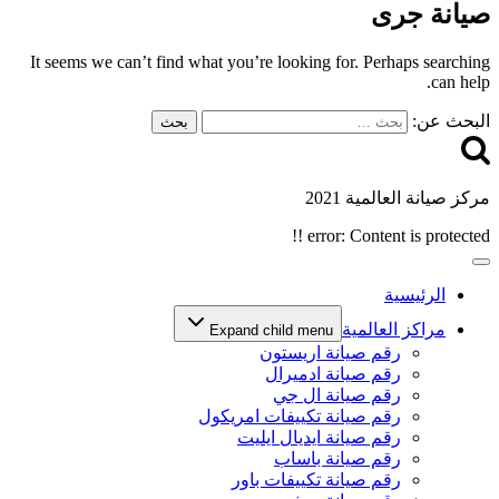
صيانة جرى
It seems we can’t find what you’re looking for. Perhaps searching
can help.
البحث عن:
مركز صيانة العالمية 2021
error:
Content is protected !!
الرئيسية
مراكز العالمية
Expand child menu
رقم صيانة اريستون
رقم صيانة ادميرال
رقم صيانة ال جي
رقم صيانة تكييفات امريكول
رقم صيانة ايديال ايليت
رقم صيانة باساب
رقم صيانة تكييفات باور