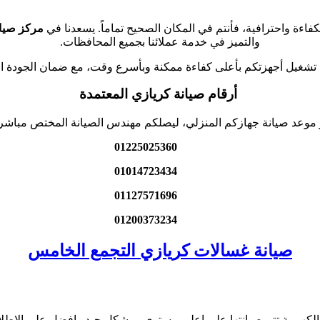
كفاءة واحترافية، فأنتم في المكان الصحيح تماماً. يسعدنا في
مركز صيان
والتميز في خدمة عملائنا بجميع المحافظات.
تشغيل أجهزتكم بأعلى كفاءة ممكنة وبأسرع وقت، مع ضمان الجودة ال
أرقام صيانة كريازي المعتمدة
جز موعد صيانة جهازكم المنزلي، ليصلكم مهندس الصيانة المختص مباشر
01225025360
01014723434
01127571696
01200373234
صيانة غسالات كريازي التجمع الخامس
الكهربية تتم صيانتها على اعلى مستوى و بشكل جيد وافضل على الاطل