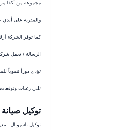
مجموعة من أكفأ مراك
والمدربة على أيدي خ
كما توفر الشركة أر
الرسالة / تعمل شرك
تؤدى دوراً تنموياً ل
تلبى رغبات وتوقعات
توكيل صيانة
توكيل ناشيونال مدين