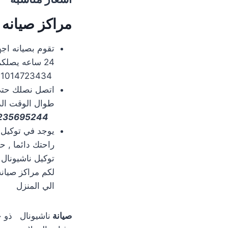
مراكز صيانه
تقوم بصيانه اج
24 ساعه يصلك
01014723434 \ 01225025360
طوال الوقت الد
0235695244
يوجد في توكيل
راحتك دائما , ح
توكيل ناشيونال 
الي المنزل
صيانة
ناشيونال ذو خ