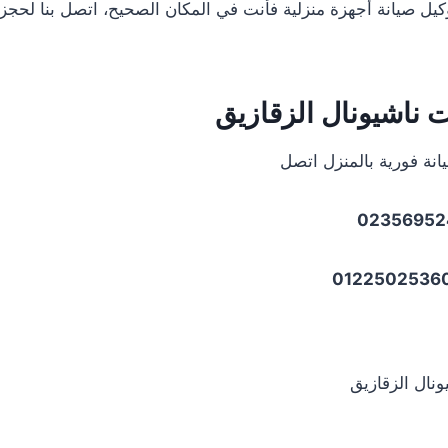
يل صيانة أجهزة منزلية فأنت في المكان الصحيح، اتصل بنا لحجز
ت
ناشيونال
الزقازيق
انة فورية بالمنزل اتصل
02356952
ونال الزقازيق