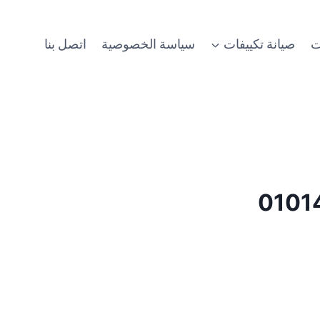
ت
صيانة تكييفات
سياسة الخصوصية
اتصل بنا
قازيق 01014723434