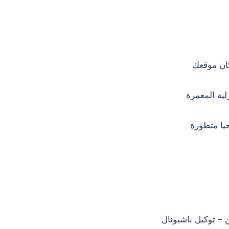
ان موقعك
لية المعمرة
جيا متطورة
 – توكيل ناشيونال