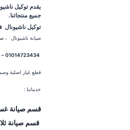
يقدم توكيل ناشيون
جميع منتجاتنا.
توكيل ناشيونال فى مصر  in Egypt
صيانة ناشيونال ، صي
01014723434 – 01225025360
قطع غيار اصلية وضمان
خدماتنا :
قسم
صيانة غس
قسم
صيانة ثل