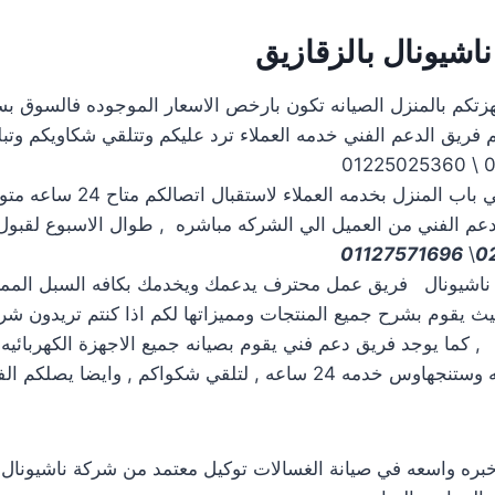
ناشيونال
بالزقازيق
هزتكم بالمنزل الصيانه تكون بارخص الاسعار الموجوده فالسوق ب
م فريق الدعم الفني خدمه العملاء ترد عليكم وتتلقي شكاويكم وتبلغ
اتصل نصلك حتي باب المنزل بخدمه الع
عم الفني من العميل الي الشركه مباشره , طوال الاسبوع لقبول 
01127571696
\
 ناشيونال فريق عمل محترف يدعمك ويخدمك بكافه السبل المم
يث يقوم بشرح جميع المنتجات ومميزاتها لكم اذا كنتم تريدون شر
, كما يوجد فريق دعم فني يقوم بصيانه جميع الاجهزة الكهربائيه و
لكم مراكز صيانه وستنجهاوس خدمه 24 ساعه , لتلقي شكواكم , وايضا
بره واسعه في صيانة الغسالات توكيل معتمد من شركة ناشيونال