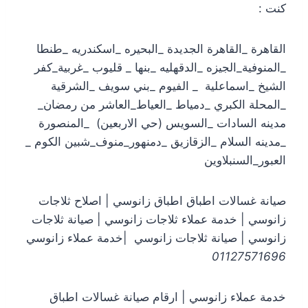
كنت :
القاهرة _القاهرة الجديدة _البحيره _اسكندريه _طنطا
_المنوفية_الجيزه _الدقهليه _بنها _ قليوب _غربية_كفر
الشيخ _اسماعلية _ الفيوم _بني سويف _الشرقية
_المحلة الكبري _دمياط _العياط_العاشر من رمضان_
مدينه السادات _السويس (حي الاربعين) _المنصورة
_مدينه السلام _الزقازيق _دمنهور_منوف_شبين الكوم _
العبور_السنبلاوين
صيانة غسالات اطباق اطباق زانوسي | اصلاح ثلاجات
زانوسي | خدمة عملاء ثلاجات زانوسي | صيانة ثلاجات
زانوسي | صيانة ثلاجات زانوسي |خدمة عملاء زانوسي
01127571696
خدمة عملاء زانوسي | ارقام صيانة غسالات اطباق