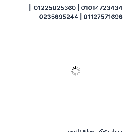
01014723434 | 01225025360 |
01127571696 | 0235695244
خدمات توكيل صيانة زانوسي