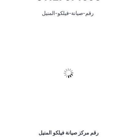
رقم-صيانة-فيلكو-المنيل
رقم مركز صيانة فيلكو المنيل