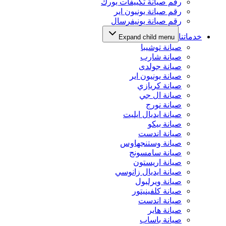
رقم صيانة تكييفات يورك
رقم صيانة يونيون اير
رقم صيانة يونيفرسال
خدماتنا
Expand child menu
صيانة توشيبا
صيانة شارب
صيانة جولدى
صيانة يونيون اير
صيانة كريازي
صيانة ال جي
صيانة نورج
صيانة ايديال ايليت
صيانة بيكو
صيانة اندست
صيانة وستنجهاوس
صيانة سامسونج
صيانة اريستون
صيانة ايديال زانوسي
صيانة ويرلبول
صيانة كلفينيتور
صيانة اندست
صيانة هاير
صيانة باساب