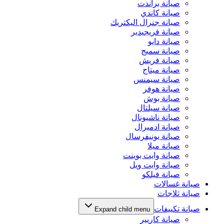
صيانة براندت
صيانة كاندي
صيانة جنرال اليكتريك
صيانة فريجيدير
صيانة دايو
صيانة سميج
صيانة فريش
صيانة ميتاج
صيانة سيمنس
صيانة هوفر
صيانة بوش
صيانة سيلتال
صيانة ناشيونال
صيانة ادميرال
صيانة يونيفرسال
صيانة ميلا
صيانة وايت بوينت
صيانة وايت ويل
صيانة فيلكو
صيانة غسالات
صيانة ثلاجات
صيانة تكييفات
Expand child menu
صيانة كاريير