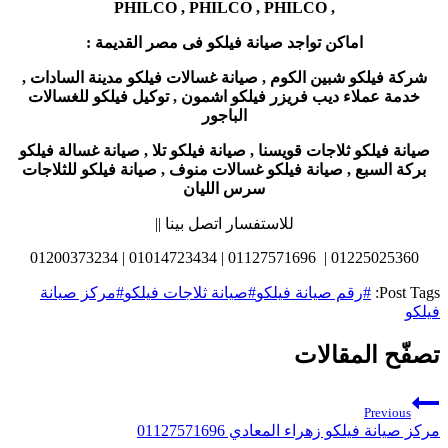
, PHILCO , PHILCO , PHILCO
اماكن تواجد صيانة فيلكو فى مصر القديمة
:
شركة فيلكو شبين الكوم
, صيانة غسالات فيلكو مدينة السادات ,
خدمة عملاء ديب فريزر فيلكو اشمون , توكيل فيلكو للغسالات
الباجور
صيانة فيلكو ثلاجات قويسنا
, صيانة فيلكو تلا , صيانة غسالة فيلكو
بركة السبع , صيانة فيلكو غسالات منوف , صيانة فيلكو للثلاجات
سرس الليان
للاستفسار اتصل بينا ||
01225025360 | 01127571696 | 01014723434 | 01200373234
Post Tags:
#
رقم صيانة فيلكو
#
صيانة ثلاجات فيلكو
#
مركز صيانة
فيلكو
تصفّح المقالات
Previous
مركز صيانة فيلكو زهراء المعادي 01127571696