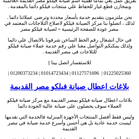
بفريق عمل يعي تماما اهمية أسم صيانة فيلكو مصر القديمة العالمية
وبمخازن قطع غيار للحفاظ علي منتجات فيلكو دائما بالمقدمة .
نحن ملتزمون بتقديم خدمة بأسعار محددة وترضي عملائنا دائما .
لذلك ، اتصلوا بنا مركز الصيانة فيلكو لاصلاح الثلاجاتات المعتمد في
مصر عودة للصفحة الرئيسية » لصيانة فيلكو مصر
في حال انشغال رقم الخط الساخن شرفونا بالاتصال علي دائما
ولذلك يمكنكم التواصل معنا علي رقم خدمة عملاء صيانة فيلكو
للثلاجات فى مصر القديمة .
للاستفسار اتصل بينا ||
01225025360 | 01127571696 | 01014723434 | 01200373234 |
بلاغات اعطال صيانة فيلكو مصر القديمة
بلاغات اعطال صيانة فيلكو بمصر القديمة مع مركز صيانة فيلكو
العملاء سوف يحصلون على صيانة عالية الجودة دائما
وليس فقط أفضل المنتجات الأجهزة المنزلية فالخدمة التي نقدمها
ليست خدمة عادية بل هي أحسن وأسرع خدمة صيانة في مصر
القديمة