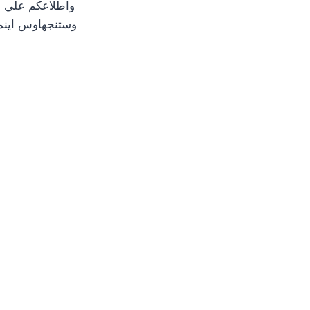
واطلاعكم علي ط
وستنجهاوس اينما