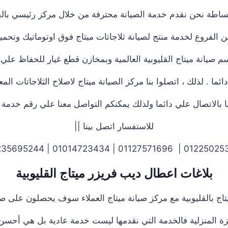
ساطة نحن نقدم خدمة الصيانة محترفة من خلال مركز رئيسي بالقل
الفروع لخدمة منتج لصيانة ثلاجاتات ميتاج فوق اوتوماتيك وتحمي
 صيانة ميتاج القليوبية العالمية وبمخازن قطع غيار للحفاظ علي م
ما . لذلك ، اتصلوا بنا مركز الصيانة ميتاج لاصلاح الثلاجاتات ا
لاتصال علي دائما ولذلك يمكنكم التواصل معنا علي رقم خدمة عمل
للاستفسار اتصل بينا ||
01225025360 | 01127571696 | 01014723434 |
بلاغات اعطال ديب فريزر ميتاج القليوبية
اج بالقليوبية مع مركز صيانة ميتاج العملاء سوف يحصلون على صيا
 المنزلية فالخدمة التي نقدمها ليست خدمة عادية بل هي أحسن 