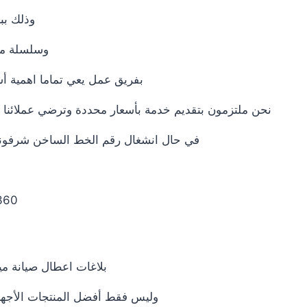
وذلك بب
وسلسلة من 
بفريق عمل يعي تماما اهمية أسم
نحن ملتزمون بتقديم خدمة بأسعار محددة وترضي عملائنا دائ
في حال انشغال رقم الخط الساخن شرفونا با
 0235695244|
بلاغات اعطال صيانة ميت
وليس فقط أفضل المنتجات الأجهزة