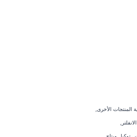
ية المنتجات الأخرى,
انفلتر,
في توكيل ميتاج