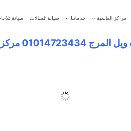
مراكز العالمية
خدماتنا
صيانة غسالات
صيانة ثلاجا
 ويل المرج
01014723434 مركز صيانة وايت ويل المرج